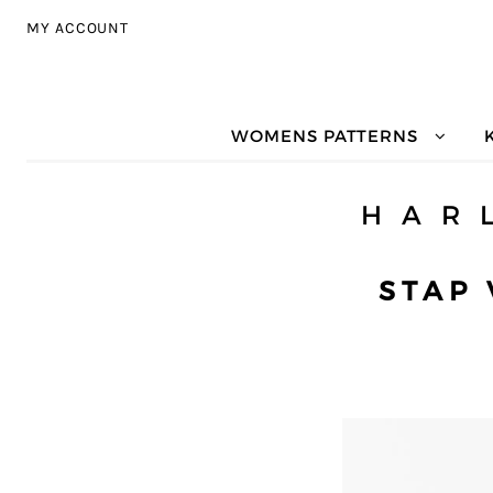
Skip to navigation
Skip to content
MY ACCOUNT
WOMENS PATTERNS
H A R L
STAP