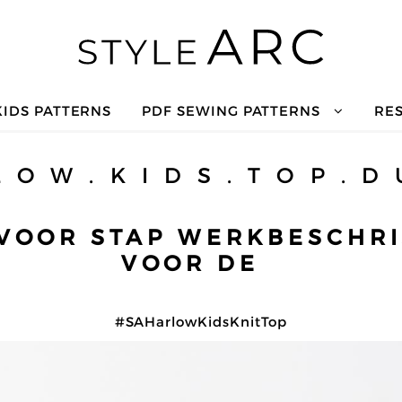
KIDS PATTERNS
PDF SEWING PATTERNS
RE
 O W . K I D S . T O P . D
 VOOR STAP WERKBESCHRI
VOOR DE
#SAHarlowKidsKnitTop