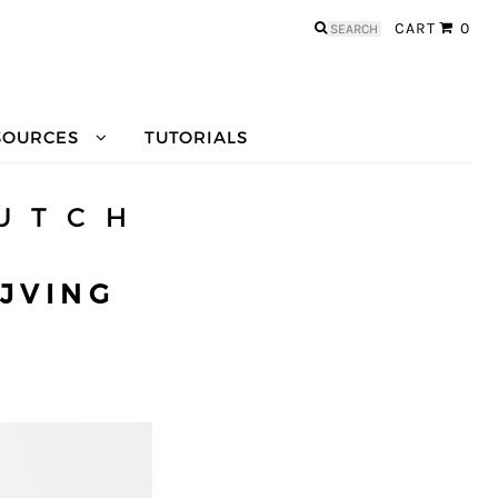
Search
CART
0
for:
SOURCES
TUTORIALS
 U T C H
JVING